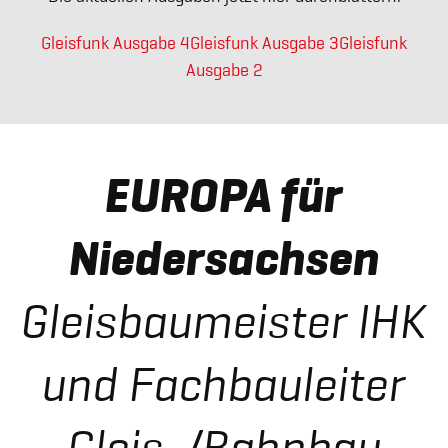
Gleisfunk Ausgabe 4
Gleisfunk Ausgabe 3
Gleisfunk
Ausgabe 2
mehr
erfahren
EUROPA für
Niedersachsen
mehr erfahren
Gleisbaumeister IHK
und Fachbauleiter
Gleis-/Bahnbau