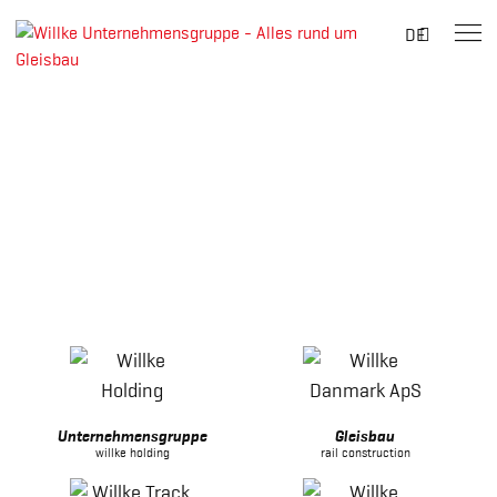
Suche
DE
nach:
Skip
to
content
Unternehmensgruppe
Gleisbau
willke holding
rail construction