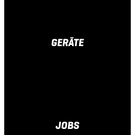
GERÄTE
mehr
erfahren
mehr erfahren
JOBS