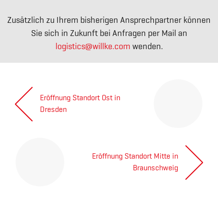
Zusätzlich zu Ihrem bisherigen Ansprechpartner können
Sie sich in Zukunft bei Anfragen per Mail an
logistics@willke.com
wenden.
Indlægsnavigation
Eröffnung Standort Ost in
Next
Dresden
post:
Eröffnung Standort Mitte in
Legal notice
General Terms and Conditions
of Business
Previous
Braunschweig
Privacy policy
post: