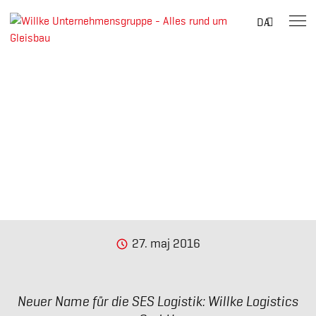
Suche
DA
nach:
Skip
to
content
27. maj 2016
Neuer Name für die SES Logistik: Willke Logistics