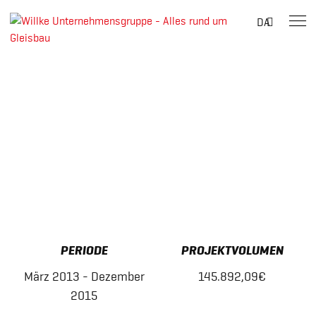
Suche
DA
nach:
Skip
to
content
PERIODE
PROJEKTVOLUMEN
März 2013 - Dezember
145.892,09€
2015