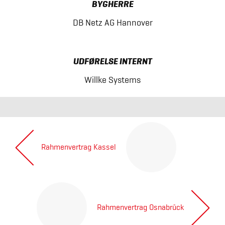
BYGHERRE
DB Netz AG Hannover
UDFØRELSE INTERNT
Willke Systems
Indlægsnavigation
Rahmenvertrag Kassel
Next
post:
Rahmenvertrag Osnabrück
Previous
Legal notice
General Terms and Conditions
post: