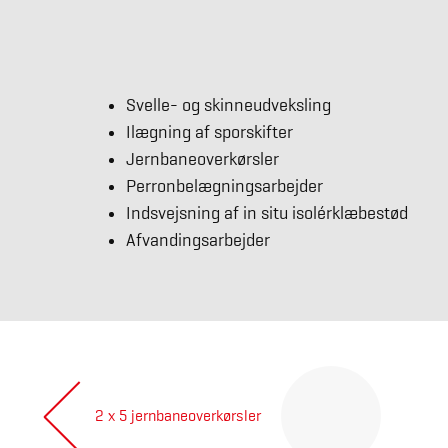
Svelle- og skinneudveksling
Ilægning af sporskifter
Jernbaneoverkørsler
Perronbelægningsarbejder
Indsvejsning af in situ isolérklæbestød
Afvandingsarbejder
Indlægsnavigation
Legal notice
2 x 5 jernbaneoverkørsler
Privacy policy
Next