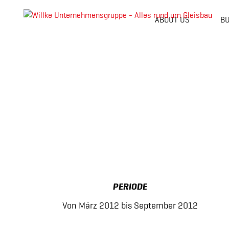
ABOUT US
BU
Skip
to
content
PERIODE
Von März 2012 bis September 2012