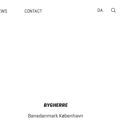
Suche
DA
EWS
CONTACT
nach:
BYGHERRE
Banedanmark København