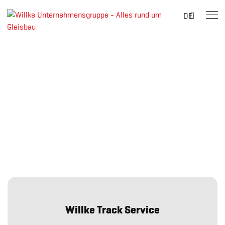
Suche
DE
nach:
Skip
to
content
Willke Track Service