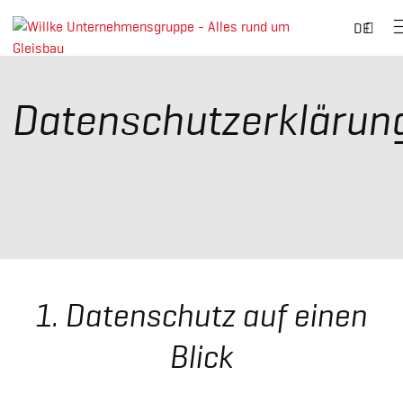
Such
DE
nach
Skip
to
Datenschutzerklärun
content
1. Datenschutz auf einen
Blick