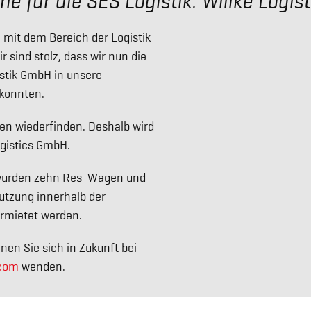
e für die SES Logistik: Willke Logis
mit dem Bereich der Logistik
sind stolz, dass wir nun die
istik GmbH in unsere
konnten.
en wiederfinden. Deshalb wird
ogistics GmbH.
n, wurden zehn Res-Wagen und
utzung innerhalb der
rmietet werden.
en Sie sich in Zukunft bei
.com
wenden.