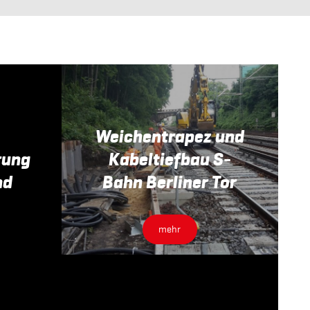
Weichentrapez und
rung
Kabeltiefbau S-
nd
Bahn Berliner Tor
mehr