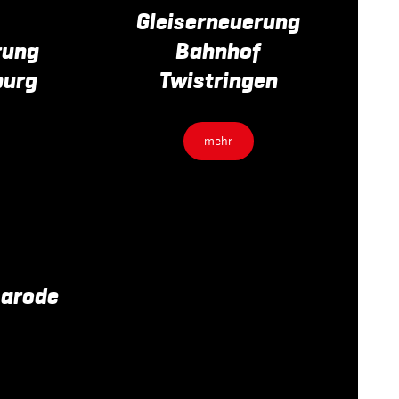
Gleiserneuerung
rung
Bahnhof
burg
Twistringen
mehr
marode