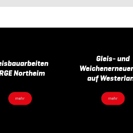
Gleis- und
eisbauarbeiten
Weichenerneue
RGE Northeim
auf Westerla
mehr
mehr