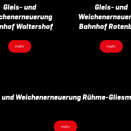
Gleis- und
Gleis- und
chenerneuerung
Weichenerneue
nhof Waltershof
Bahnhof Roten
mehr
mehr
- und Weichenerneuerung Rühme-Glies
mehr